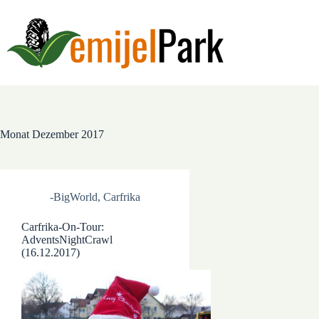
Zum
Inhalt
springen
Monat
Dezember 2017
-BigWorld
,
Carfrika
Carfrika-On-Tour:
AdventsNightCrawl
(16.12.2017)