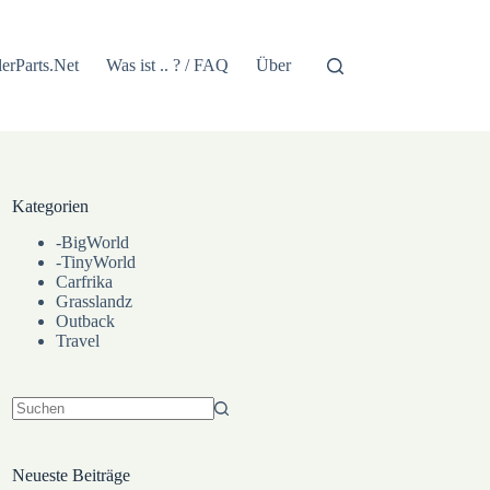
lerParts.Net
Was ist .. ? / FAQ
Über
Kategorien
-BigWorld
-TinyWorld
Carfrika
Grasslandz
Outback
Travel
Keine
Ergebnisse
Neueste Beiträge