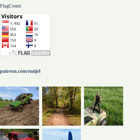
FlagCount
patreon.com/emijel